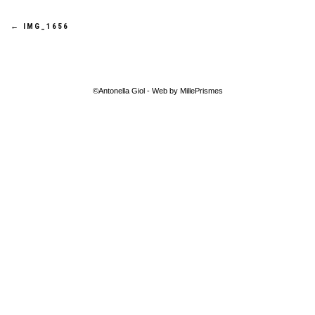
Navigation
←
IMG_1656
de
l’article
©Antonella Giol - Web by MillePrismes