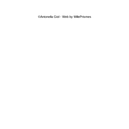
de
l’article
©Antonella Giol - Web by MillePrismes