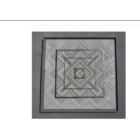
DSC_0146
Antonella Giol
MOSAÏSTE
Par
matho
|
13 juin 2017
|
0 Commentaires
|