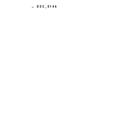
Navigation
←
DSC_0146
de
l’article