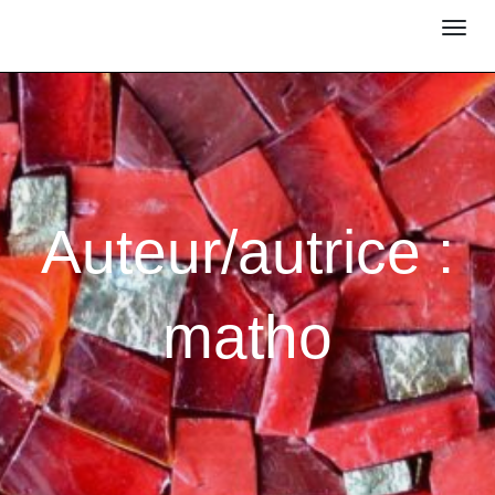
Antonella Giol
Déplier
MOSAÏSTE
la
navigati
Auteur/autrice :
matho